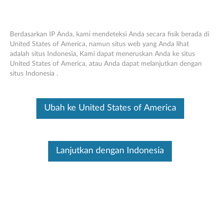
Berdasarkan IP Anda, kami mendeteksi Anda secara fisik berada di
United States of America, namun situs web yang Anda lihat
adalah situs Indonesia, Kami dapat meneruskan Anda ke situs
Lenovo 300 Wireless Compact Mouse -
Skip to content
United States of America, atau Anda dapat melanjutkan dengan
Ikhtisar dan Suku Cadang Servis
situs Indonesia .
Ini merupakan artikel terjemahan mesin, silakan klik disini untuk
melihat versi asli Inggris.
Ubah ke United States of America
Lanjutkan dengan Indonesia