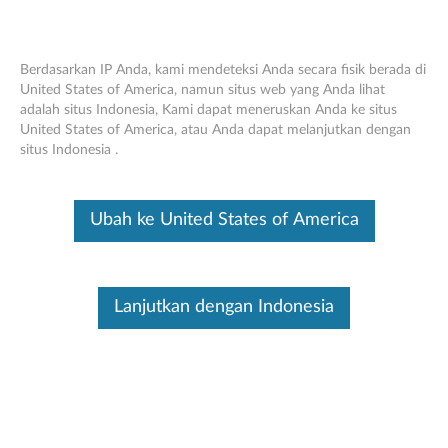
Berdasarkan IP Anda, kami mendeteksi Anda secara fisik berada di
United States of America, namun situs web yang Anda lihat
adalah situs Indonesia, Kami dapat meneruskan Anda ke situs
Lenovo USB -A Bluetooth Audio
Skip to content
United States of America, atau Anda dapat melanjutkan dengan
Receiver - Ikhtisar dan Suku Cadang
situs Indonesia .
Servis
Ini merupakan artikel terjemahan mesin, silakan klik disini untuk
Ubah ke United States of America
melihat versi asli Inggris.
Lanjutkan dengan Indonesia