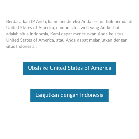
Berdasarkan IP Anda, kami mendeteksi Anda secara fisik berada di
United States of America, namun situs web yang Anda lihat
adalah situs Indonesia, Kami dapat meneruskan Anda ke situs
Dudukan Pengisian Daya Headset
Skip to content
United States of America, atau Anda dapat melanjutkan dengan
Lenovo Go - Tinjauan Umum dan Suku
situs Indonesia .
Cadang Servis
Ini merupakan artikel terjemahan mesin, silakan klik disini untuk
Ubah ke United States of America
melihat versi asli Inggris.
Lanjutkan dengan Indonesia