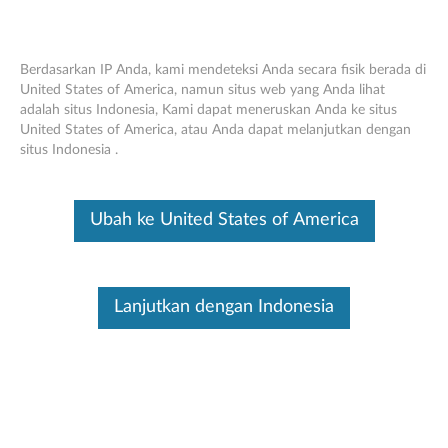
Berdasarkan IP Anda, kami mendeteksi Anda secara fisik berada di
United States of America, namun situs web yang Anda lihat
adalah situs Indonesia, Kami dapat meneruskan Anda ke situs
ThinkCentre TIO Flex - Gambaran
Skip to content
United States of America, atau Anda dapat melanjutkan dengan
Umum dan Suku Cadang Layanan
situs Indonesia .
Ini merupakan artikel terjemahan mesin, silakan klik disini untuk
melihat versi asli Inggris.
Ubah ke United States of America
Lanjutkan dengan Indonesia