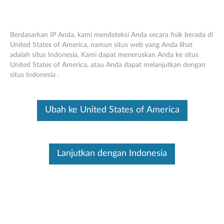
Berdasarkan IP Anda, kami mendeteksi Anda secara fisik berada di
United States of America, namun situs web yang Anda lihat
adalah situs Indonesia, Kami dapat meneruskan Anda ke situs
Headphone In-Ear Kabel USB -C Lenovo
Skip to content
United States of America, atau Anda dapat melanjutkan dengan
- Tinjauan Umum dan Suku Cadang
situs Indonesia .
Servis
Ini merupakan artikel terjemahan mesin, silakan klik disini untuk
Ubah ke United States of America
melihat versi asli Inggris.
Lanjutkan dengan Indonesia