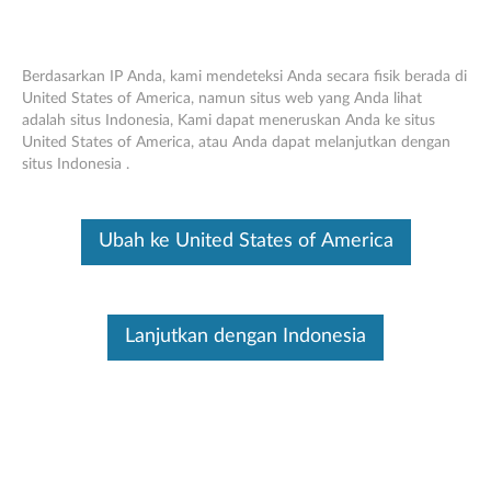
Berdasarkan IP Anda, kami mendeteksi Anda secara fisik berada di
United States of America, namun situs web yang Anda lihat
adalah situs Indonesia, Kami dapat meneruskan Anda ke situs
Lenovo Headset ANC Berkabel - Ikhtisar
Skip to content
United States of America, atau Anda dapat melanjutkan dengan
dan Suku Cadang Layanan
situs Indonesia .
Ini merupakan artikel terjemahan mesin, silakan klik disini untuk
melihat versi asli Inggris.
Ubah ke United States of America
Lanjutkan dengan Indonesia