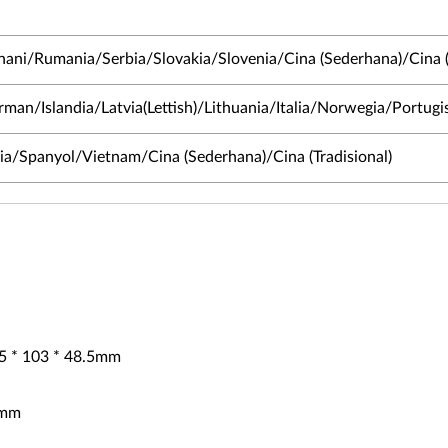
ani/Rumania/Serbia/Slovakia/Slovenia/Cina (Sederhana)/Cina (T
man/Islandia/Latvia(Lettish)/Lithuania/Italia/Norwegia/Portug
a/Spanyol/Vietnam/Cina (Sederhana)/Cina (Tradisional)
95 * 103 * 48.5mm
2mm