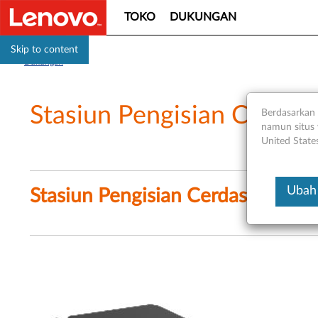
TOKO
DUKUNGAN
Skip to content
Dukungan
Stasiun Pengisian Cerdas
Berdasarkan 
namun situs 
United State
Ubah 
Stasiun Pengisian Cerdas ( Leno