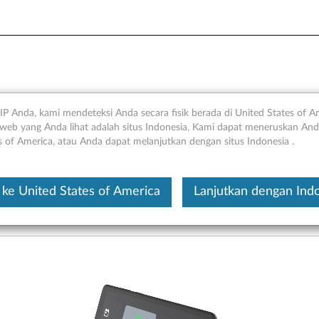
 Lenovo CD-100) - Tinjauan
IP Anda, kami mendeteksi Anda secara fisik berada di United States of A
web yang Anda lihat adalah situs Indonesia, Kami dapat meneruskan Anda
s of America, atau Anda dapat melanjutkan dengan situs Indonesia .
Ini merupakan artikel t
ke United States of America
Lanjutkan dengan Ind
vo CD-100)