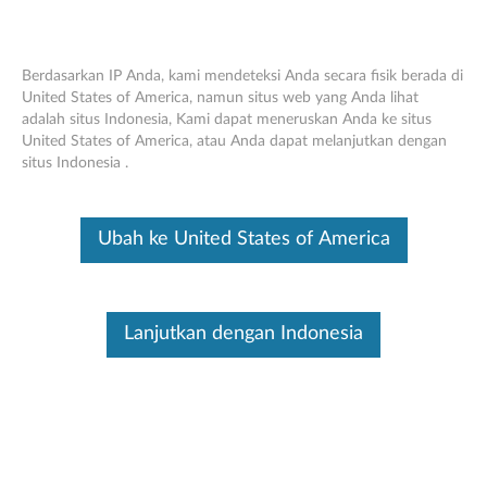
Berdasarkan IP Anda, kami mendeteksi Anda secara fisik berada di
United States of America, namun situs web yang Anda lihat
adalah situs Indonesia, Kami dapat meneruskan Anda ke situs
Lenovo USB Numeric Keypad Gen II -
Skip to content
United States of America, atau Anda dapat melanjutkan dengan
Tinjauan Umum dan Komponen Servis
situs Indonesia .
Ini merupakan artikel terjemahan mesin, silakan klik disini untuk
melihat versi asli Inggris.
Ubah ke United States of America
Lanjutkan dengan Indonesia