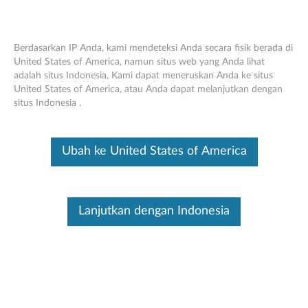
Berdasarkan IP Anda, kami mendeteksi Anda secara fisik berada di
United States of America, namun situs web yang Anda lihat
adalah situs Indonesia, Kami dapat meneruskan Anda ke situs
Mouse Media Nirkabel Lenovo 600 -
Skip to content
United States of America, atau Anda dapat melanjutkan dengan
Tinjauan Umum dan Suku Cadang
situs Indonesia .
Layanan
Ini merupakan artikel terjemahan mesin, silakan klik disini untuk
Ubah ke United States of America
melihat versi asli Inggris.
Lanjutkan dengan Indonesia