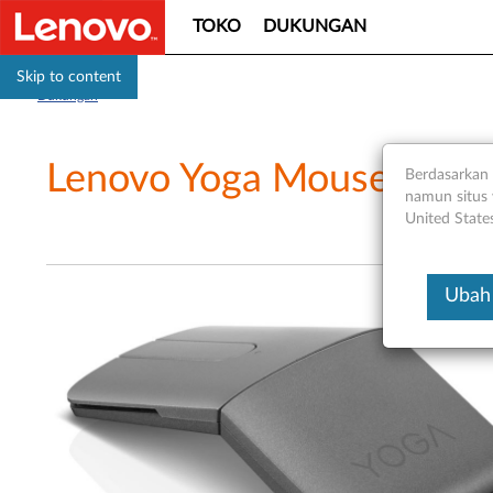
TOKO
DUKUNGAN
Skip to content
Dukungan
Lenovo Yoga Mouse dengan
Berdasarkan 
namun situs 
United State
Ubah 