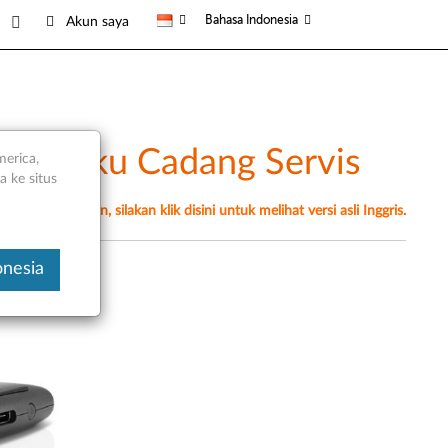
Bahasa Indonesia
Akun saya
dan Suku Cadang Servis
merica,
 ke situs
erjemahan mesin, silakan klik disini untuk melihat versi asli Inggris.
onesia