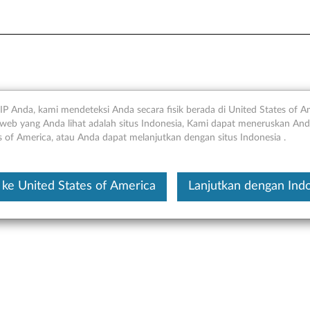
o Nirkabel Ultraslim Profes
IP Anda, kami mendeteksi Anda secara fisik berada di United States of A
web yang Anda lihat adalah situs Indonesia, Kami dapat meneruskan Anda
 Umum dan Suku Cadang La
s of America, atau Anda dapat melanjutkan dengan situs Indonesia .
Ini merupakan artikel t
ke United States of America
Lanjutkan dengan Ind