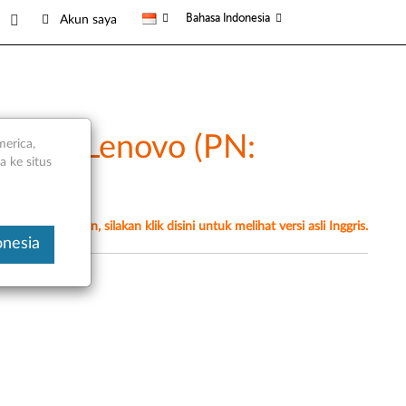
Bahasa Indonesia
Akun saya
ional Lenovo (PN:
merica,
 ke situs
yanan
erjemahan mesin, silakan klik disini untuk melihat versi asli Inggris.
onesia