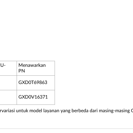
RU-
Menawarkan
PN
GXD0T69863
GXD0V16371
rvariasi untuk model layanan yang berbeda dari masing-masing 