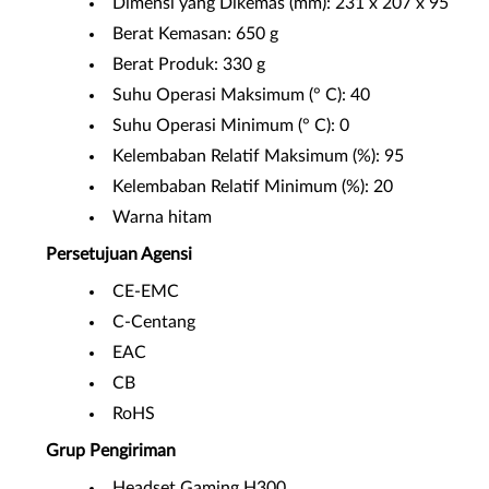
Dimensi yang Dikemas (mm): 231 x 207 x 95
Berat Kemasan: 650 g
Berat Produk: 330 g
Suhu Operasi Maksimum (° C): 40
Suhu Operasi Minimum (° C): 0
Kelembaban Relatif Maksimum (%): 95
Kelembaban Relatif Minimum (%): 20
Warna hitam
Persetujuan Agensi
CE-EMC
C-Centang
EAC
CB
RoHS
Grup Pengiriman
Headset Gaming H300