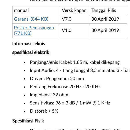
manual
Versi: kapan
Tanggal Rilis
Garansi (844 KB)
V7.0
30 April 2019
Poster Pemasangan
V1.0
30 April 2019
(771 KB)
Informasi Teknis
spesifikasi elektrik
Panjang/Jenis Kabel: 1,85 m, kabel dikepang
Input Audio: 4 - tiang tunggal 3,5 mm atau 3 - t
Driver : Pengemudi 50 mm
Rentang Frekuensi: 20 Hz - 20 KHz
Impedansi: 32 ohm
Sensitivitas: 96 ± 3 dB / 1 mW @ 1 KHz
Distorsi: < 5%
Spesifikasi Fisik