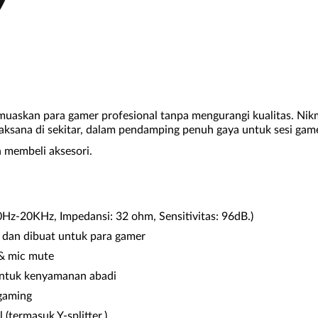
uaskan para gamer profesional tanpa mengurangi kualitas. Nik
ijaksana di sekitar, dalam pendamping penuh gaya untuk sesi gam
 membeli aksesori.
0Hz-20KHz, Impedansi: 32 ohm, Sensitivitas: 96dB.)
k dan dibuat untuk para gamer
 & mic mute
 untuk kenyamanan abadi
gaming
(termasuk Y-splitter.)