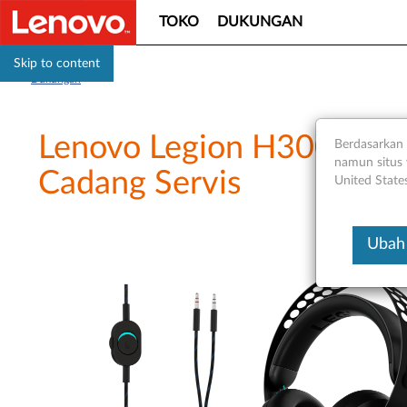
TOKO
DUKUNGAN
Skip to content
Dukungan
Lenovo Legion H300 Ster
Berdasarkan 
namun situs 
Cadang Servis
United State
Ubah 