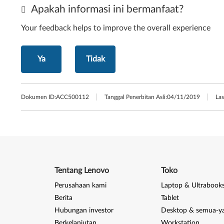
Apakah informasi ini bermanfaat?
Your feedback helps to improve the overall experience
Ya
Tidak
Dokumen ID:
ACC500112
Tanggal Penerbitan Asli:
04/11/2019
Las
Tentang Lenovo
Toko
Perusahaan kami
Laptop & Ultrabook
Berita
Tablet
Hubungan investor
Desktop & semua-y
Berkelanjutan
Workstation