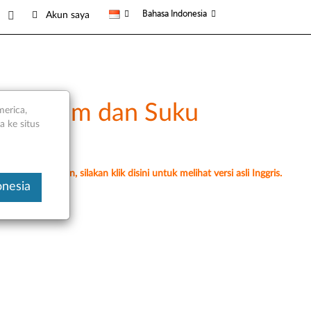
Bahasa Indonesia
Akun saya
uan Umum dan Suku
merica,
 ke situs
erjemahan mesin, silakan klik disini untuk melihat versi asli Inggris.
onesia