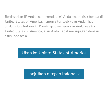
Berdasarkan IP Anda, kami mendeteksi Anda secara fisik berada di
United States of America, namun situs web yang Anda lihat
adalah situs Indonesia, Kami dapat meneruskan Anda ke situs
Lenovo 15 "Laptop Ultra Slim Sleeve
Skip to content
United States of America, atau Anda dapat melanjutkan dengan
situs Indonesia .
Ini merupakan artikel terjemahan mesin, silakan klik disini untuk
melihat versi asli Inggris.
Ubah ke United States of America
Ikhtisar
Lenovo Ultra Slim Sleeve dirancang untuk Lenovo ultra slim
Lanjutkan dengan Indonesia
dan dapat dilepas. Kain sentuh yang tahan lama dan lembut
dengan tiga saku yang tersedia lengan ini sangat cocok untuk
membawa dan melindungi laptop. Desain unik dan bergaya
memadukan selera yang baik dengan kualitas tinggi
Fitur:
Fitur dan keuntungan: