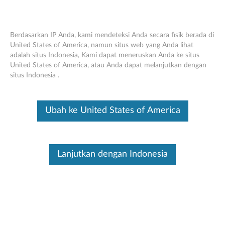
Berdasarkan IP Anda, kami mendeteksi Anda secara fisik berada di
United States of America, namun situs web yang Anda lihat
adalah situs Indonesia, Kami dapat meneruskan Anda ke situs
Nvidia Quadro P4000 8GB GDDR5 4-
Skip to content
United States of America, atau Anda dapat melanjutkan dengan
port DisplayPort Graphics Card -
situs Indonesia .
Extender Pendek (4X60N86663)
Ubah ke United States of America
Sistem operasi
ARTIKEL TERKAIT
Ini merupakan artikel terjemahan mesin, silakan klik disini untuk
melihat versi asli Inggris.
Lanjutkan dengan Indonesia