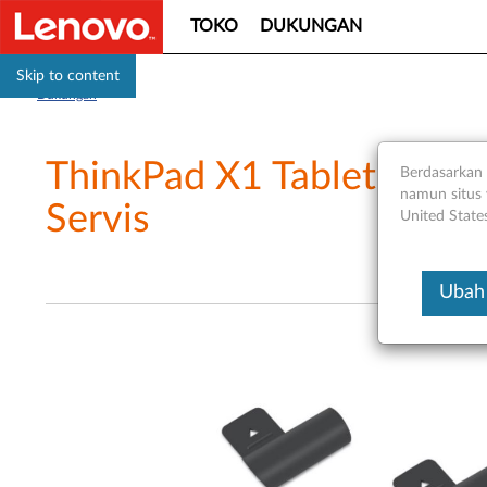
TOKO
DUKUNGAN
Skip to content
Dukungan
ThinkPad X1 Tablet Gen 
Berdasarkan 
namun situs 
Servis
United State
Ubah 