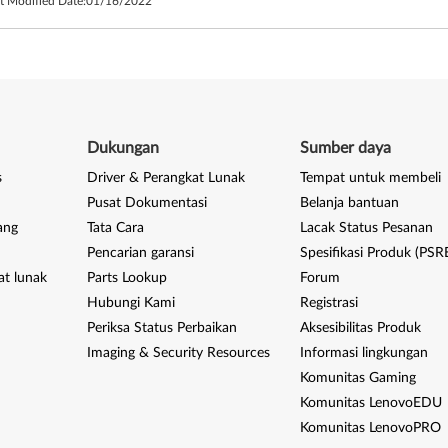
t Modified Date:
01/16/2022
Dukungan
Sumber daya
s
Driver & Perangkat Lunak
Tempat untuk membeli
Pusat Dokumentasi
Belanja bantuan
ang
Tata Cara
Lacak Status Pesanan
Pencarian garansi
Spesifikasi Produk (PSR
at lunak
Parts Lookup
Forum
Hubungi Kami
Registrasi
Periksa Status Perbaikan
Aksesibilitas Produk
Imaging & Security Resources
Informasi lingkungan
Komunitas Gaming
Komunitas LenovoEDU
Komunitas LenovoPRO