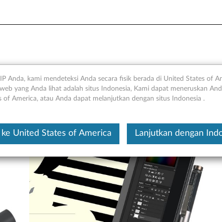
3 Pen Holder - Gambaran U
IP Anda, kami mendeteksi Anda secara fisik berada di United States of A
web yang Anda lihat adalah situs Indonesia, Kami dapat meneruskan Anda
s of America, atau Anda dapat melanjutkan dengan situs Indonesia .
Ini merupakan artikel t
ke United States of America
Lanjutkan dengan Ind