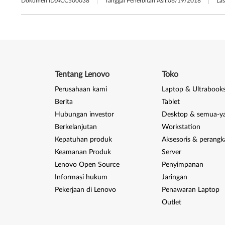
Dokumen ID:
ACC500038
Tanggal Penerbitan Asli:
06/19/2018
Las
Tentang Lenovo
Toko
Perusahaan kami
Laptop & Ultrabook
Berita
Tablet
Hubungan investor
Desktop & semua-y
Berkelanjutan
Workstation
Kepatuhan produk
Aksesoris & perangk
Keamanan Produk
Server
Lenovo Open Source
Penyimpanan
Informasi hukum
Jaringan
Pekerjaan di Lenovo
Penawaran Laptop
Outlet