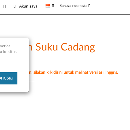
Bahasa Indonesia
Akun saya
mum dan Suku Cadang
merica,
 ke situs
erjemahan mesin, silakan klik disini untuk melihat versi asli Inggris.
onesia