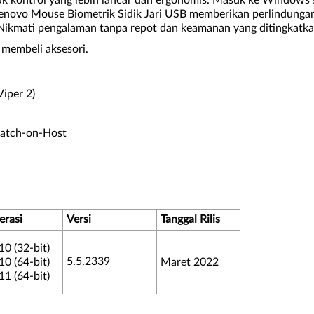
k kontrol yang lebih lancar dan ergonomis. Masuk ke Windows se
novo Mouse Biometrik Sidik Jari USB memberikan perlindungan y
n. Nikmati pengalaman tanpa repot dan keamanan yang ditingkat
membeli aksesori.
Viper 2)
Match-on-Host
erasi
Versi
Tanggal Rilis
0 (32-bit)
5.5.2339
0 (64-bit)
Maret 2022
1 (64-bit)