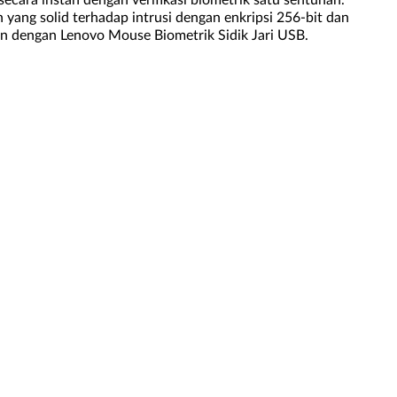
cara instan dengan verifikasi biometrik satu sentuhan.
ang solid terhadap intrusi dengan enkripsi 256-bit dan
kan dengan Lenovo Mouse Biometrik Sidik Jari USB.