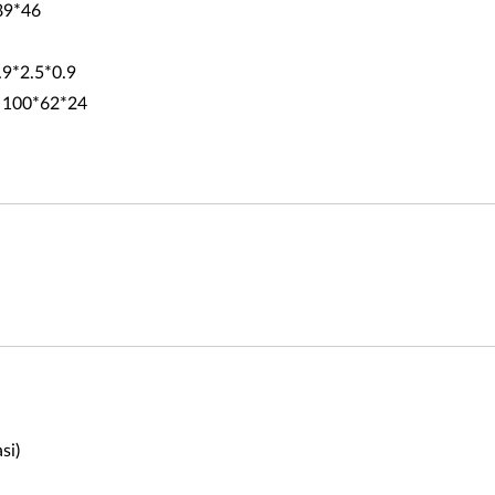
*89*46
3.9*2.5*0.9
: 100*62*24
si)