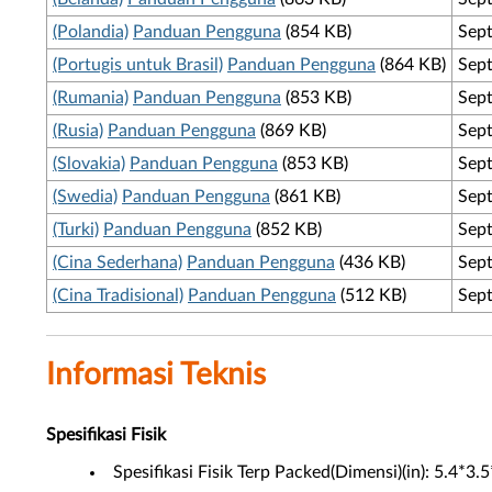
(Polandia)
Panduan Pengguna
(854 KB)
Sep
(Portugis untuk Brasil)
Panduan Pengguna
(864 KB)
Sep
(Rumania)
Panduan Pengguna
(853 KB)
Sep
(Rusia)
Panduan Pengguna
(869 KB)
Sep
(Slovakia)
Panduan Pengguna
(853 KB)
Sep
(Swedia)
Panduan Pengguna
(861 KB)
Sep
(Turki)
Panduan Pengguna
(852 KB)
Sep
(Cina Sederhana)
Panduan Pengguna
(436 KB)
Sep
(Cina Tradisional)
Panduan Pengguna
(512 KB)
Sep
Informasi Teknis
Spesifikasi Fisik
Spesifikasi Fisik Terp Packed(Dimensi)(in): 5.4*3.5