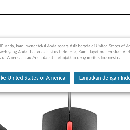
i - Ikhtisar dan Suku Cadan
IP Anda, kami mendeteksi Anda secara fisik berada di United States of A
web yang Anda lihat adalah situs Indonesia, Kami dapat meneruskan Anda
s of America, atau Anda dapat melanjutkan dengan situs Indonesia .
Ini merupakan artikel t
ke United States of America
Lanjutkan dengan Ind