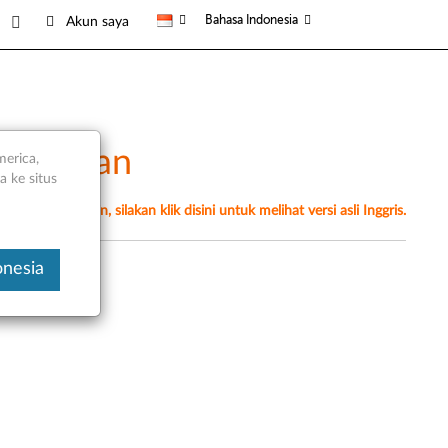
Bahasa Indonesia
Akun saya
g Layanan
merica,
 ke situs
erjemahan mesin, silakan klik disini untuk melihat versi asli Inggris.
onesia