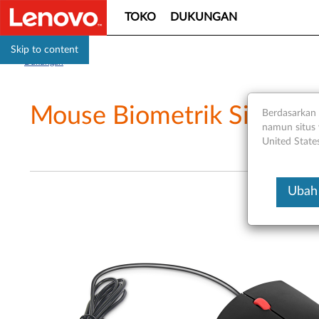
TOKO
DUKUNGAN
Skip to content
Dukungan
Mouse Biometrik Sidik Jar
Berdasarkan 
namun situs 
United State
Ubah 