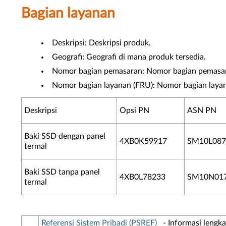
Bagian layanan
Deskripsi: Deskripsi produk.
Geografi: Geografi di mana produk tersedia.
Nomor bagian pemasaran: Nomor bagian pemasar
Nomor bagian layanan (FRU): Nomor bagian layan
Deskripsi
Opsi PN
ASN PN
Baki SSD dengan panel
4XB0K59917
SM10L087
termal
Baki SSD tanpa panel
4XB0L78233
SM10N01
termal
Referensi Sistem Pribadi (PSREF)
- Informasi lengkap