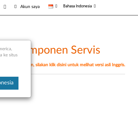
Bahasa Indonesia
Akun saya
dan Komponen Servis
merica,
 ke situs
erjemahan mesin, silakan klik disini untuk melihat versi asli Inggris.
onesia