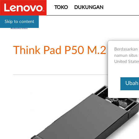
TOKO
DUKUNGAN
Skip to content
Dukungan
Think Pad P50 M.2 Baki 
Berdasarkan 
namun situs 
United State
Ubah 