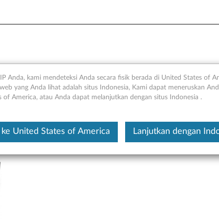
SSD SATA - Tinjauan Umum 
IP Anda, kami mendeteksi Anda secara fisik berada di United States of A
web yang Anda lihat adalah situs Indonesia, Kami dapat meneruskan Anda
s of America, atau Anda dapat melanjutkan dengan situs Indonesia .
Ini merupakan artikel t
ke United States of America
Lanjutkan dengan Ind