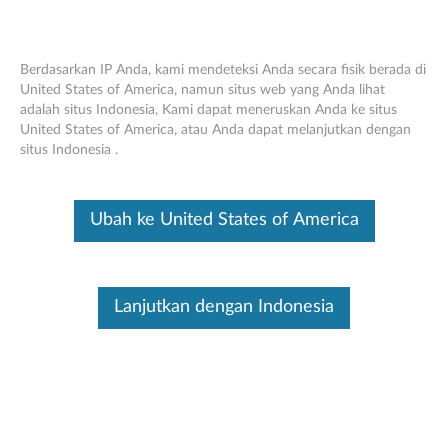
Berdasarkan IP Anda, kami mendeteksi Anda secara fisik berada di
United States of America, namun situs web yang Anda lihat
adalah situs Indonesia, Kami dapat meneruskan Anda ke situs
Lenovo 65W AC Wall Adapter
Skip to content
United States of America, atau Anda dapat melanjutkan dengan
situs Indonesia .
Ini merupakan artikel terjemahan mesin, silakan klik disini untuk
melihat versi asli Inggris.
nama
Lenovo 65W AC Wall Adapter
Ubah ke United States of America
Produk
Dapatkan kekuatan kapan pun dan di
mana pun Anda membutuhkannya.
Lanjutkan dengan Indonesia
Simpan satu di kantor, satu di rumah,
dan satu lagi di tas Anda untuk akses
mudah ke kekuasaan. Cukup
sambungkan ke outlet yang tersedia
Ikhtisar
untuk memberikan daya AC ke Lenovo
NB yang kompatibel yang tercantum di
bawah ini dan isi ulang baterai sistem.