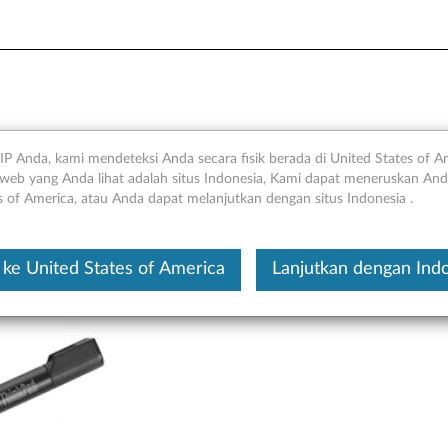
oga 260, Yoga 370, X380 Yog
IP Anda, kami mendeteksi Anda secara fisik berada di United States of A
web yang Anda lihat adalah situs Indonesia, Kami dapat meneruskan Anda
s of America, atau Anda dapat melanjutkan dengan situs Indonesia .
Ini merupakan artikel t
ke United States of America
Lanjutkan dengan Ind