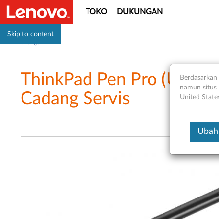
TOKO
DUKUNGAN
Skip to content
Dukungan
ThinkPad Pen Pro (Untuk Y
Berdasarkan 
namun situs 
Cadang Servis
United State
Ubah 