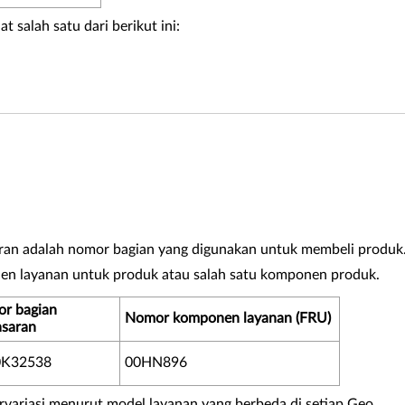
 salah satu dari berikut ini:
an adalah nomor bagian yang digunakan untuk membeli produk
 layanan untuk produk atau salah satu komponen produk.
r bagian
Nomor komponen layanan (FRU)
saran
0K32538
00HN896
variasi menurut model layanan yang berbeda di setiap Geo.