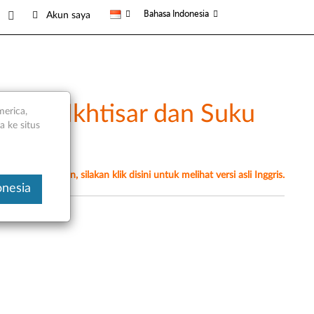
Bahasa Indonesia
Akun saya
a ) - Ikhtisar dan Suku
merica,
 ke situs
erjemahan mesin, silakan klik disini untuk melihat versi asli Inggris.
onesia