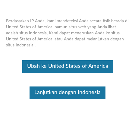
Berdasarkan IP Anda, kami mendeteksi Anda secara fisik berada di
United States of America, namun situs web yang Anda lihat
adalah situs Indonesia, Kami dapat meneruskan Anda ke situs
Lenovo Portable Speaker M0520
Skip to content
United States of America, atau Anda dapat melanjutkan dengan
situs Indonesia .
Ini merupakan artikel terjemahan mesin, silakan klik disini untuk
melihat versi asli Inggris.
Ubah ke United States of America
Lanjutkan dengan Indonesia