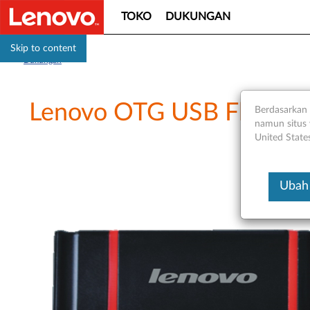
TOKO
DUKUNGAN
Skip to content
Dukungan
Lenovo OTG USB Flash D
Berdasarkan 
namun situs 
United State
Ubah 