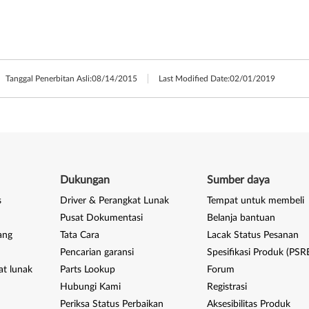
Tanggal Penerbitan Asli:
08/14/2015
Last Modified Date:
02/01/2019
Dukungan
Sumber daya
s
Driver & Perangkat Lunak
Tempat untuk membeli
Pusat Dokumentasi
Belanja bantuan
ang
Tata Cara
Lacak Status Pesanan
Pencarian garansi
Spesifikasi Produk (PSR
at lunak
Parts Lookup
Forum
Hubungi Kami
Registrasi
Periksa Status Perbaikan
Aksesibilitas Produk