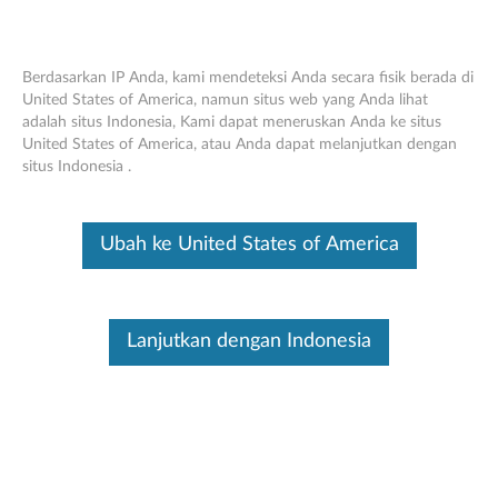
Berdasarkan IP Anda, kami mendeteksi Anda secara fisik berada di
United States of America, namun situs web yang Anda lihat
adalah situs Indonesia, Kami dapat meneruskan Anda ke situs
Lenovo HDMI ke VGA Adapter CH580
Skip to content
United States of America, atau Anda dapat melanjutkan dengan
situs Indonesia .
Ini merupakan artikel terjemahan mesin, silakan klik disini untuk
melihat versi asli Inggris.
Ubah ke United States of America
GAMBARAN UMUM
Lanjutkan dengan Indonesia
Lenovo HDMI ke VGA CH580 (0C19903) dapat mengubah
sinyal HDMI (digital) menjadi VGA (analog) untuk laptop
tanpa port VGA untuk menghubungkan perangkat layar
eksternal seperti Proyektor, layar Komputer, Televisi, dan