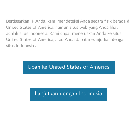
Berdasarkan IP Anda, kami mendeteksi Anda secara fisik berada di
United States of America, namun situs web yang Anda lihat
adalah situs Indonesia, Kami dapat meneruskan Anda ke situs
Lenovo Bluetooth Headset W520
Skip to content
United States of America, atau Anda dapat melanjutkan dengan
situs Indonesia .
Ini merupakan artikel terjemahan mesin, silakan klik disini untuk
melihat versi asli Inggris.
Ubah ke United States of America
Lanjutkan dengan Indonesia