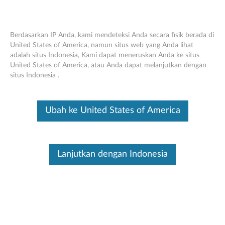
Berdasarkan IP Anda, kami mendeteksi Anda secara fisik berada di
United States of America, namun situs web yang Anda lihat
adalah situs Indonesia, Kami dapat meneruskan Anda ke situs
Think Centre 180GB 2.5 "OPAL2.0 Solid
Skip to content
United States of America, atau Anda dapat melanjutkan dengan
State Drive - Tinjauan Umum dan Suku
situs Indonesia .
Cadang Layanan
Ini merupakan artikel terjemahan mesin, silakan klik disini untuk
Ubah ke United States of America
melihat versi asli Inggris.
Lanjutkan dengan Indonesia