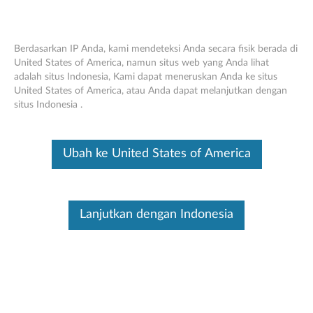
Berdasarkan IP Anda, kami mendeteksi Anda secara fisik berada di
United States of America, namun situs web yang Anda lihat
adalah situs Indonesia, Kami dapat meneruskan Anda ke situs
Think Station 9.5mm SATA Slim DVD
Skip to content
United States of America, atau Anda dapat melanjutkan dengan
Burner - Tinjauan Umum dan Suku
situs Indonesia .
Cadang Layanan
Ini merupakan artikel terjemahan mesin, silakan klik disini untuk
Ubah ke United States of America
melihat versi asli Inggris.
Lanjutkan dengan Indonesia