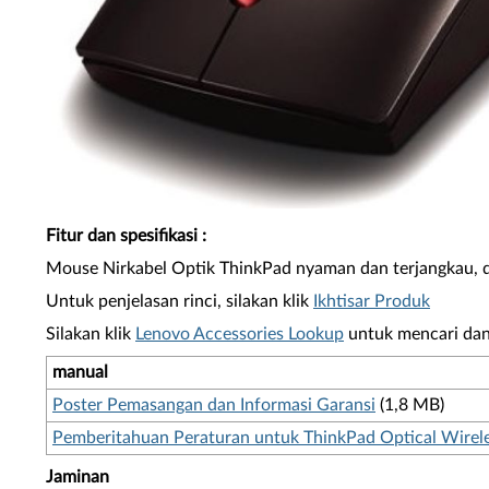
Fitur dan spesifikasi
:
Mouse Nirkabel Optik ThinkPad nyaman dan terjangkau, 
Untuk penjelasan rinci, silakan klik
Ikhtisar Produk
Silakan klik
Lenovo Accessories Lookup
untuk mencari dan
manual
Poster Pemasangan dan Informasi Garansi
(1,8 MB)
Pemberitahuan Peraturan untuk ThinkPad Optical Wirel
Jaminan