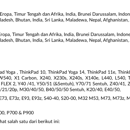
pa, Timur Tengah dan Afrika, India, Brunei Darussalam, Indon
ngladesh, Bhutan, India, Sri Lanka, Maladewa, Nepal, Afghanista
opa, Timur Tengah dan Afrika, India, Brunei Darussalam, Indon
ngladesh, Bhutan, India, Sri Lanka, Maladewa, Nepal, Afghanista
ad Yoga , ThinkPad 10, ThinkPad Yoga 14, ThinkPad 11e, Thi
540, X1 Carbon, X240, X230s, X240s, X140e, L440, L540, T
3, FLEX 2, Y40 /41, Y50/51 (&Sentuh), Y70/71 Sentuh, Z40/41,
/21/20p, M30/40/50, B40/50/50 Sentuh, K20/40, E40/50,
63, E73, E73z, E93, E93z, S40-40, S20-00, M32 M53, M73, M73
500, P700 & P900
t salah satu dari berikut ini: