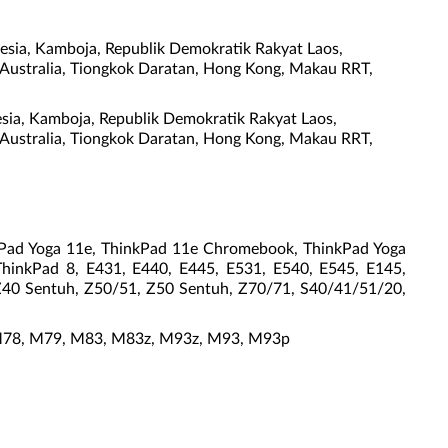
esia, Kamboja, Republik Demokratik Rakyat Laos,
n, Australia, Tiongkok Daratan, Hong Kong, Makau RRT,
esia, Kamboja, Republik Demokratik Rakyat Laos,
n, Australia, Tiongkok Daratan, Hong Kong, Makau RRT,
nkPad Yoga 11e, ThinkPad 11e Chromebook, ThinkPad Yoga
hinkPad 8, E431, E440, E445, E531, E540, E545, E145,
 Z40 Sentuh, Z50/51, Z50 Sentuh, Z70/71, S40/41/51/20,
z, M78, M79, M83, M83z, M93z, M93, M93p