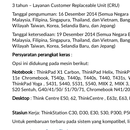
3 tahun – Layanan Customer Replaceable Unit (CRU)
Tanggal pengumuman: 16 Desember 2014 (Semua Negara Ero
Malaysia, Filipina, Singapura, Thailand, dan Vietnam, Ba
Wilayah Taiwan, Korea, Selandia Baru, dan Jepang)
Tanggal ketersediaan: 19 Desember 2014 (Semua Negara Er
Malaysia, Filipina, Singapura, Thailand, dan Vietnam, Ba
Wilayah Taiwan, Korea, Selandia Baru, dan Jepang)
Persyaratan perangkat keras
:
Opsi ini didukung pada mesin berikut:
Notebook
: ThinkPad X1 Carbon, ThinkPad Helix, ThinkP
11e Chromebook, T540p, T440p, T440s, T440, T431s, W
ThinkPad Yoga , S431, S440, S531, S540, MIIX 2, MIIX 
S20 Sentuh, G40/41/50/ 51/70/71, Chromebook N41/20
Desktop
: Think Centre E50, 62, ThinkCentre , E63z, E
Stasiun
Kerja: ThinkStation C30, D30, E30, S30, P300, P
Untuk pembaruan terbaru pada sistem yang kompatibel, liha