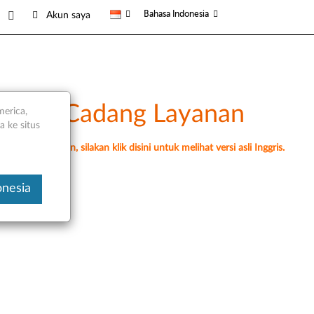
Bahasa Indonesia
Akun saya
n Suku Cadang Layanan
merica,
 ke situs
erjemahan mesin, silakan klik disini untuk melihat versi asli Inggris.
onesia