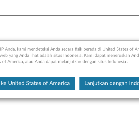
" Drive Conversion Kit
IP Anda, kami mendeteksi Anda secara fisik berada di United States of A
web yang Anda lihat adalah situs Indonesia, Kami dapat meneruskan Anda
s of America, atau Anda dapat melanjutkan dengan situs Indonesia .
Ini merupakan artikel t
ke United States of America
Lanjutkan dengan Ind