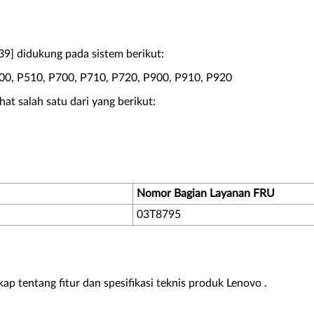
39] didukung pada sistem berikut:
500, P510, P700, P710, P720, P900, P910, P920
at salah satu dari yang berikut:
Nomor Bagian Layanan FRU
03T8795
kap tentang fitur dan spesifikasi teknis produk Lenovo .