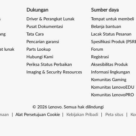
Dukungan
Sumber daya
s
Driver & Perangkat Lunak
Tempat untuk membeli
Pusat Dokumentasi
Belanja bantuan
ang
Tata Cara
Lacak Status Pesanan
Pencarian garansi
Spesifikasi Produk (PSR
at lunak
Parts Lookup
Forum
Hubungi Kami
Registrasi
Periksa Status Perbaikan
Aksesibilitas Produk
Imaging & Security Resources
Informasi lingkungan
Komunitas Gaming
Komunitas LenovoEDU
Komunitas LenovoPRO
©
2026
Lenovo
.
Semua hak dilindungi
unaan
|
Alat Persetujuan Cookie
|
Kebijakan Pribadi
|
Peta situs
|
Ko