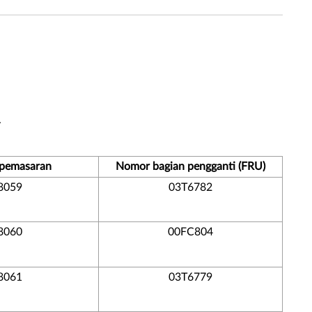
.
 pemasaran
Nomor bagian pengganti (FRU)
8059
03T6782
8060
00FC804
8061
03T6779