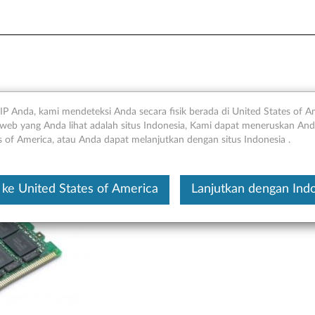
novo 2133Mhz ECC LRDIMM/
IP Anda, kami mendeteksi Anda secara fisik berada di United States of A
web yang Anda lihat adalah situs Indonesia, Kami dapat meneruskan Anda
ervis
s of America, atau Anda dapat melanjutkan dengan situs Indonesia .
Ini merupakan artikel t
ke United States of America
Lanjutkan dengan Ind