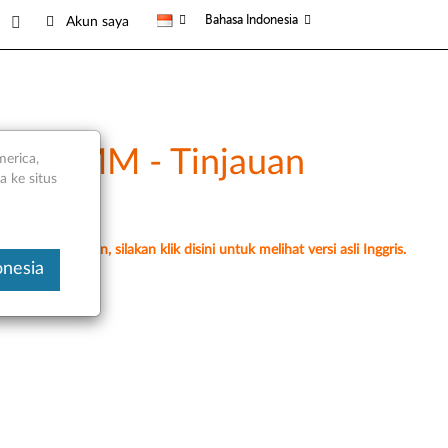
Bahasa Indonesia
Akun saya
 RDIMM - Tinjauan
merica,
 ke situs
erjemahan mesin, silakan klik disini untuk melihat versi asli Inggris.
onesia