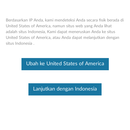
Berdasarkan IP Anda, kami mendeteksi Anda secara fisik berada di
United States of America, namun situs web yang Anda lihat
adalah situs Indonesia, Kami dapat meneruskan Anda ke situs
Think Pad 11W Sleeve Case - Reversibel
Skip to content
United States of America, atau Anda dapat melanjutkan dengan
( Think Pad X100e Sleeve Case), Think
situs Indonesia .
Pad 11W Sling Case ( Think Pad X100e
Sling Case) - Ikhtisar
Ubah ke United States of America
Ini merupakan artikel terjemahan mesin, silakan klik disini untuk
melihat versi asli Inggris.
Lanjutkan dengan Indonesia