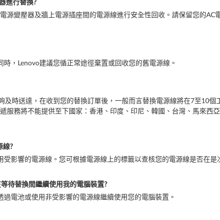
壓器進行替換?
接連AC電源變壓器及牆上電源插座間的電源線進行安全性回收。請保留您的A
同時，Lenovo建議您循正常途徑棄置或回收您的舊電源線。
源線能夠及時送達，在收到您的替換訂單後，一般而言替換電源線將在7至10
遞服務將不能提供至下國家：香港、印度、印尼、韓國、台灣、馬來西亞
源線?
停用受影響的電源線。您可根據電源線上的標籤以查核您的電源線是否在是
在等待替換間繼續使用我的電腦裝置?
可透過電池或使用非受影響的電源線繼續使用您的電腦裝置。