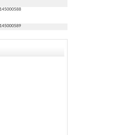
145000588
145000589
145000590
145000591
145000592
145000593
145000594
145000595