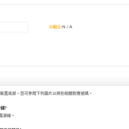
小貼士
:N / A
裝置底部。您可參閱下列圖片以辨別相關對應號碼。
錢?
的電源線。