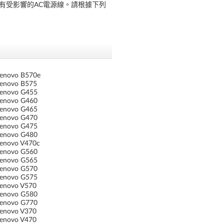
均配有受影響的AC電源線。請根據下列
Lenovo B570e
Lenovo B575
Lenovo G455
Lenovo G460
Lenovo G465
Lenovo G470
Lenovo G475
Lenovo G480
Lenovo V470c
Lenovo G560
Lenovo G565
Lenovo G570
Lenovo G575
Lenovo V570
Lenovo G580
Lenovo G770
Lenovo V370
Lenovo V470