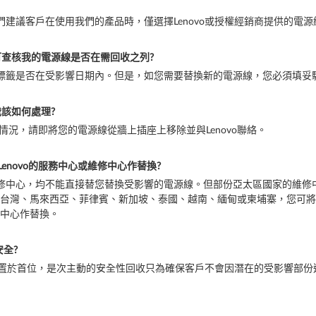
們建議客戶在使用我們的產品時，僅選擇Lenovo或授權經銷商提供的電源
可查核我的電源線是否在需回收之列?
的標籤是否在受影響日期內。但是，如您需要替換新的電源線，您必須填妥
我該如何處理?
熱情況，請即將您的電源線從牆上插座上移除並與Lenovo聯絡。
Lenovo的服務中心或維修中心作替換?
維修中心，均不能直接替您替換受影響的電源線。但部份亞太區國家的維修
台灣、馬來西亞、菲律賓、新加坡、泰國、越南、緬甸或柬埔寨，您可將
中心作替換。
安全?
及安全置於首位，是次主動的安全性回收只為確保客戶不會因潛在的受影響部