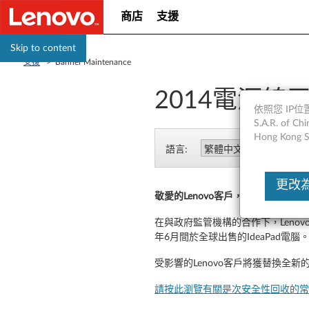
商店
支援
Skip to content
支援
>
Banner Maintenance
2014電源線
依照您 IP位置
S.A.R. of
Hong Kong S
語言:
更改為Un
敬愛的Lenovo客戶，
在與政府監管機構的合作下，Lenov
年6月間於全球出售的IdeaPad電腦
受影響的Lenovo客戶將獲替換全新
請按此瀏覽有關是次安全性回收的常