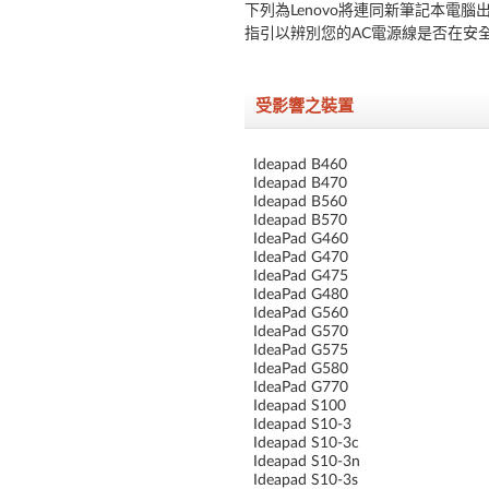
下列為Lenovo將連同新筆記本電
指引以辨別您的AC電源線是否在安
受影響之裝置
Ideapad B460
Ideapad B470
Ideapad B560
Ideapad B570
IdeaPad G460
IdeaPad G470
IdeaPad G475
IdeaPad G480
IdeaPad G560
IdeaPad G570
IdeaPad G575
IdeaPad G580
IdeaPad G770
Ideapad S100
Ideapad S10-3
Ideapad S10-3c
Ideapad S10-3n
Ideapad S10-3s