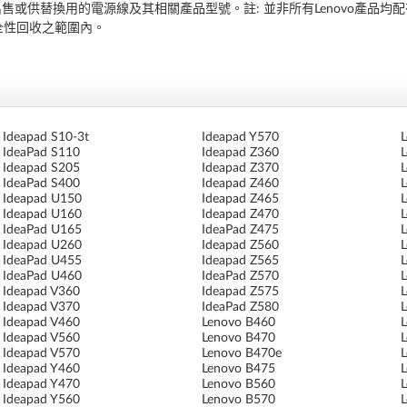
腦出售或供替換用的電源線及其相關產品型號。註: 並非所有Lenovo產品
全性回收之範圍內。
Ideapad S10-3t
Ideapad Y570
IdeaPad S110
Ideapad Z360
Ideapad S205
Ideapad Z370
IdeaPad S400
Ideapad Z460
Ideapad U150
Ideapad Z465
Ideapad U160
Ideapad Z470
IdeaPad U165
IdeaPad Z475
Ideapad U260
Ideapad Z560
IdeaPad U455
Ideapad Z565
IdeaPad U460
IdeaPad Z570
Ideapad V360
Ideapad Z575
Ideapad V370
IdeaPad Z580
Ideapad V460
Lenovo B460
Ideapad V560
Lenovo B470
Ideapad V570
Lenovo B470e
Ideapad Y460
Lenovo B475
Ideapad Y470
Lenovo B560
Ideapad Y560
Lenovo B570