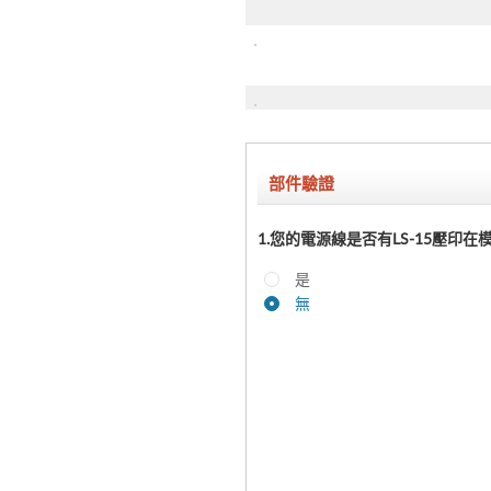
部件驗證
1.您的電源線是否有LS-15壓印在
是
無