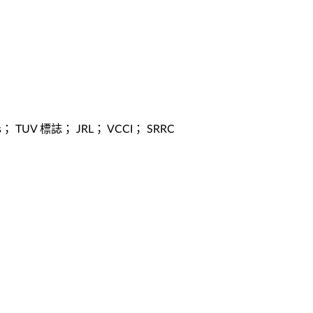
； TUV 標誌； JRL； VCCI； SRRC