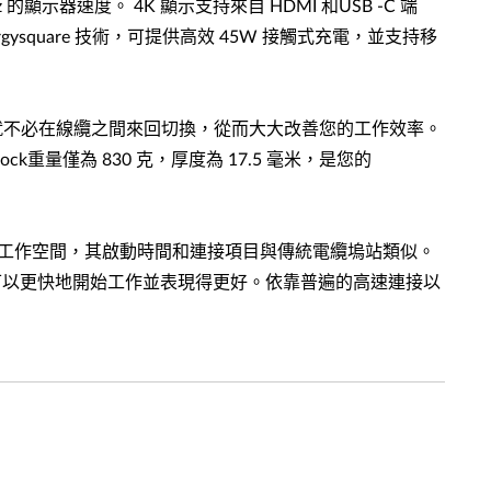
顯示器速度。 4K 顯示支持來自 HDMI 和USB -C 端
ergysquare 技術，可提供高效 45W 接觸式充電，並支持移
ock ，您就不必在線纜之間來回切換，從而大大改善您的工作效率。
ock重量僅為 830 克，厚度為 17.5 毫米，是您的
用戶更快地設置工作空間，其啟動時間和連接項目與傳統電纜塢站類似。
可以更快地開始工作並表現得更好。依靠普遍的高速連接以