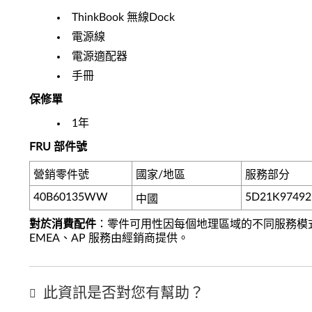
ThinkBook 無線Dock
電源線
電源適配器
手冊
保修單
1年
FRU 部件號
營銷零件號
國家/地區
服務部分
40B60135WW
5D21K97492
中國
對於消費配件
：零件可用性因每個地理區域的不同服務模
EMEA、AP 服務由經銷商提供。
此資訊是否對您有幫助？