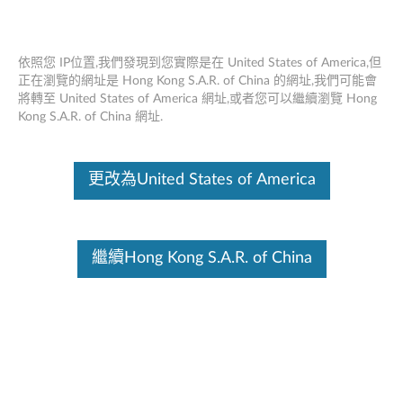
依照您 IP位置,我們發現到您實際是在 United States of America,但
正在瀏覽的網址是 Hong Kong S.A.R. of China 的網址,我們可能會
將轉至 United States of America 網址,或者您可以繼續瀏覽 Hong
Lenovo Go Wireless USB -C 充電套件 -
Skip to content
Kong S.A.R. of China 網址.
概述和維修零件
這份文件為翻譯程式自動翻譯結果,請點選以下連結流灠英文版文件內
更改為United States of America
容。
概述
Lenovo Go USB -C 無線充電套件是首個適用於特定非觸控
繼續Hong Kong S.A.R. of China
13'' 和 14'' USB -C 筆記本電腦的無線充電解決方案。 Lenovo
Go 無線充電套件由Lenovo設計，採用 Energy Square 的
Power-by-Contact (PbC) 技術，是一種通過 PbC 高效解決方
案為筆記本電腦無線充電的創新方式。只需在合格的USB -C
notebook底部滑動並鎖定加密狗即可連接USB -C 端口，然後
您可以花更多時間工作，減少管理線纜的時間。
請點擊
Lenovo Accessories Lookup 查找
和購買配件。