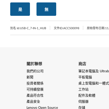
是
無
別名 Id:
USB-C_7-IN-1_HUB
文件ID:
ACC500098
原始發布日期:
11
關於聯想
商店
我們的公司
筆記本電腦及 Ultrab
新聞
平板電腦
投資者關係
桌上型電腦和一體式
可持續發展
工作站
產品符合性
配件及軟體
產品安全
伺服器
Lenovo Open Source
存儲