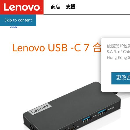
商店
支援
Skip to content
支援
Lenovo USB -C 7 合 
依照您 IP位置
S.A.R. of
Hong Kong S
更改為Un