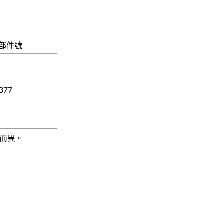
部件號
377
式而異。