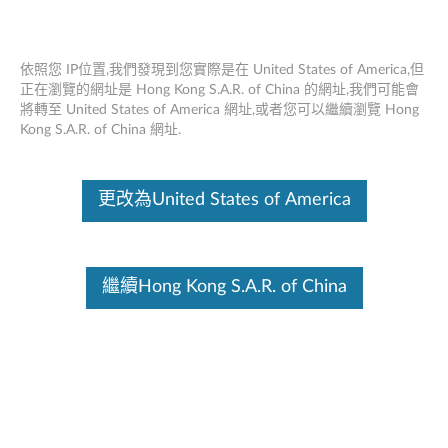
依照您 IP位置,我們發現到您實際是在 United States of America,但
正在瀏覽的網址是 Hong Kong S.A.R. of China 的網址,我們可能會
將轉至 United States of America 網址,或者您可以繼續瀏覽 Hong
Think Pad電池61 - 概述和零件
Skip to content
Kong S.A.R. of China 網址.
這份文件為翻譯程式自動翻譯結果,請點選以下連結流灠英文版文件內
容。
更改為United States of America
概觀
6芯Think Pad電池61是Think Pad新T系列系統的替換/備用電
池。電池可充電，可作為Think Pad T470 &的替代品或方便
備件使用; T570系統。該電池採用鋰離子技術，並配有安全防
繼續Hong Kong S.A.R. of China
護芯片，可通過Lenovo系統進行驗證。電池平均持續72瓦時
*，並採用過放電保護，以確保安全的電力供應。
*許多因素會影響電池壽命。其中包括：屏幕亮度，電池調
節，功能，應用，電源管理和其他客戶偏好。
主要特點：
鋰離子技術