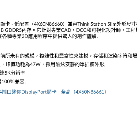
Port顯卡 - 低配置（4X60N86660）兼容Think Station Slim外形尺
）技術和4GB GDDR5內存。它針對專業CAD，DCC和可視化設計師，工
1000顯卡可在各種專業3D應用程序中提供驚人的創作體驗.
備以前所未有的規模，複雜性和豐富性來建模，存儲和渲染字符和場
，峰值功耗為47W，採用酷炫安靜的單插槽外形;
高達5K分辨率;
器100％兼容;
R5 4端口迷你DisplayPort顯卡 - 全高（4X60N86661）