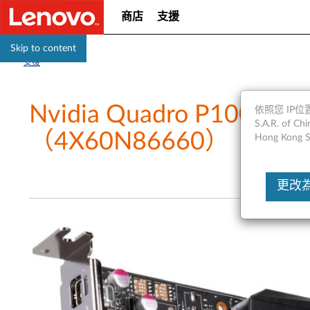
商店
支援
Skip to content
支援
Nvidia Quadro P1000
依照您 IP位置
S.A.R. of
（4X60N86660）
Hong Kong S
更改為Un