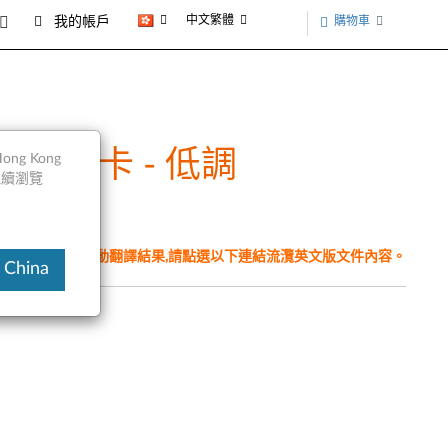
中文繁體
購物車
我的帳戶
yPort顯卡 - 低調
ng Kong
以繼續瀏覽
件為翻譯程式自動翻譯結果,請點選以下連結流灠英文版文件內容。
 China