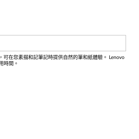
力靈敏度，可在您素描和記筆記時提供自然的筆和紙體驗。 Lenovo
使用時間。