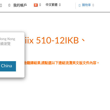
中文繁體
購物車
我的帳戶
SK、Miix 510-12IKB、
ng Kong
以繼續瀏覽
件為翻譯程式自動翻譯結果,請點選以下連結流灠英文版文件內容。
 China