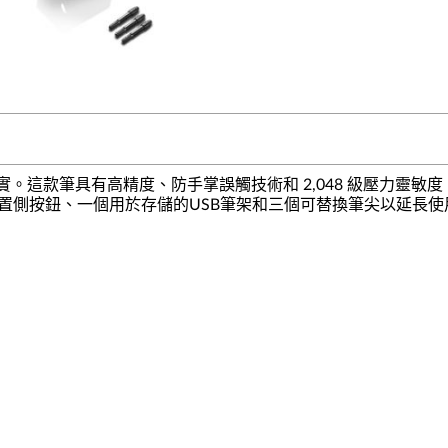
 將您的想法變為現實。這款筆具有高精度、防手掌誤觸技術和 2,048 級壓
內置側按鈕、一個用於存儲的USB筆架和三個可替換筆尖以延長