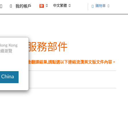
中文繁體
購物車
我的帳戶
- 概述和服務部件
ng Kong
以繼續瀏覽
件為翻譯程式自動翻譯結果,請點選以下連結流灠英文版文件內容。
 China