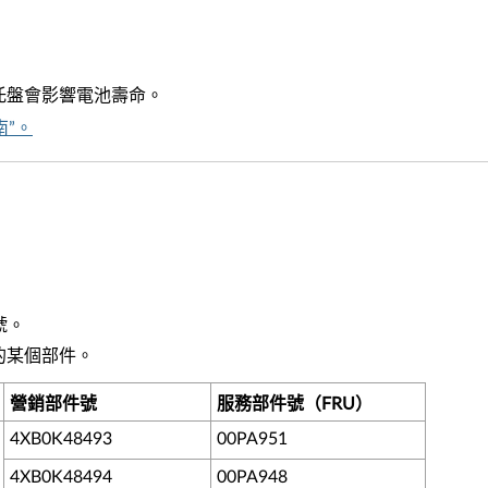
SD托盤會影響電池壽命。
南”。
號。
的某個部件。
營銷部件號
服務部件號（FRU）
4XB0K48493
00PA951
4XB0K48494
00PA948