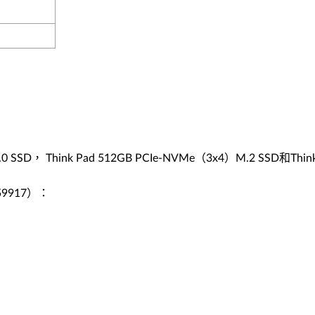
2.0 SSD， Think Pad 512GB PCIe-NVMe（3x4）M.2 SSD
59917）：