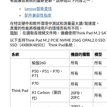
有關兼容系統的最新更新，請參閱以下內容之一：
Lenovo智能查找
配件兼容性指南
在特定硬件和軟件環境中測試和測量最大讀/寫速度。
真實的性能將根據用戶的環境而有所不同。
限制
：在讀取長視頻文件時，連續使用Think Pad M.2 SAT
以下支持Think Pad M.2 PCIE NVME 256G OPAL2.0 SSD
SSD（4XB0K48501） Think Pad系統：
系統
機器的種類
模型
瑜伽260
所有
所有
P50，P51，P70，
所有
所有
P71
P70
所有
所有
Think Pad
X1 Carbon（第四
20FB，
所有
20FC
代）
20FQ，