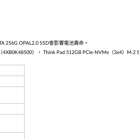
A 256G OPAL2.0 SSD會影響電池壽命。
（4XB0K48500）， Think Pad 512GB PCIe-NVMe（3x4）M.2 