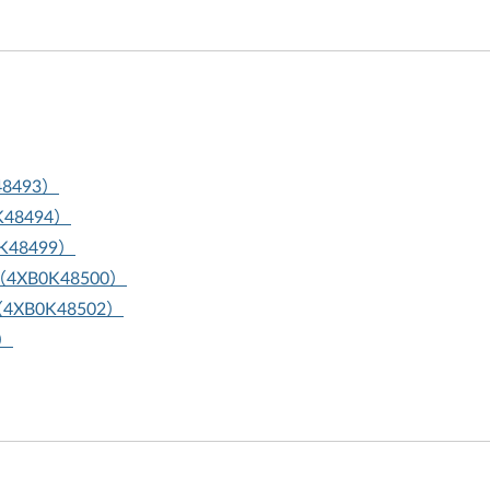
48493）
0K48494）
0K48499）
SD（4XB0K48500）
D（4XB0K48502）
1）