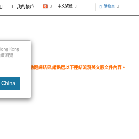
中文繁體
購物車
我的帳戶
ng Kong
以繼續瀏覽
件為翻譯程式自動翻譯結果,請點選以下連結流灠英文版文件內容。
 China