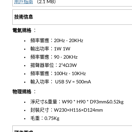
用戶指南
（2.1 MB）
技術信息
電氣規格
：
頻率響應：20Hz - 20KHz
輸出功率：1W 1W
頻率響應：90 - 20KHz
揚聲器單位：2¹4Ω3W
頻率響應：100Hz - 10KHz
輸入功率： USB 5V = 500mA
物理規格
：
淨尺寸&重量：W90 * H90 * D93mm&0.52kg
封裝尺寸：W230×H116×D124mm
毛重：0.75Kg