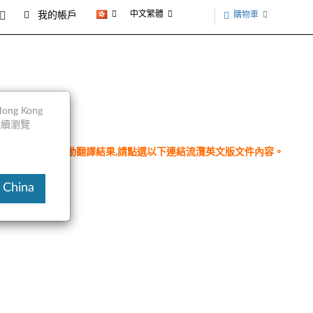
中文繁體
購物車
我的帳戶
ng Kong
以繼續瀏覽
件為翻譯程式自動翻譯結果,請點選以下連結流灠英文版文件內容。
 China