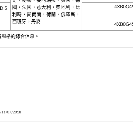
哥，秘魯，委內瑞拉，英國，德
4XB0G4
國，法國，意大利，奧地利，比
D 5
利時，愛爾蘭，荷蘭，俄羅斯，
西班牙，丹麥
4XB0G4
技術規格的綜合信息。
:
11/07/2018