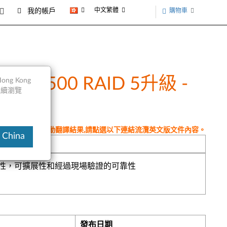
中文繁體
購物車
我的帳戶
RAID 500 RAID 5升級 -
ng Kong
以繼續瀏覽
件為翻譯程式自動翻譯結果,請點選以下連結流灠英文版文件內容。
 China
靈活性，可擴展性和經過現場驗證的可靠性
發布日期