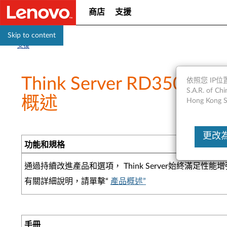
商店
支援
Skip to content
支援
Think Server RD350，R
依照您 IP位置
S.A.R. of
概述
Hong Kong S
更改為Un
功能和規格
通過持續改進產品和選項， Think Server始終
有關詳細說明，請單擊“
產品概述”
手冊