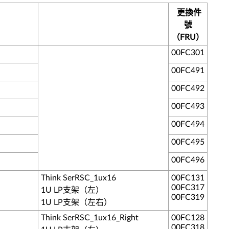
更換件
號
（FRU）
00FC301
00FC491
00FC492
00FC493
00FC494
00FC495
00FC496
Think SerRSC_1ux16
00FC131
00FC317
1U LP支架（左）
00FC319
1U LP支架（左右）
Think SerRSC_1ux16_Right
00FC128
00FC318