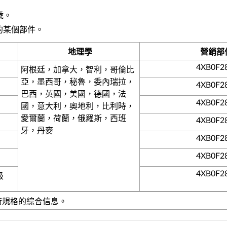
號。
的某個部件。
地理學
營銷部
4XB0F2
阿根廷，加拿大，智利，哥倫比
亞，墨西哥，秘魯，委內瑞拉，
4XB0F2
巴西，英國，美國，德國，法
4XB0F2
國，意大利，奧地利，比利時，
愛爾蘭，荷蘭，俄羅斯，西班
4XB0F2
牙，丹麥
4XB0F2
4XB0F2
4XB0F2
級
技術規格的綜合信息。