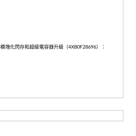
720i 1GB模塊化閃存和超級電容器升級（4XB0F28696）：