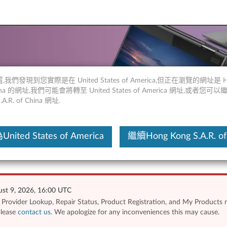
,我們發現到您實際是在 United States of America,但正在瀏覽的網址是 Ho
 China 的網址,我們可能會將轉至 United States of America 網址,或者您可
.A.R. of China 網址.
ited States of America
繼續Hong Kong S.A.R. of
st 9, 2026, 16:00 UTC
ce Provider Lookup, Repair Status, Product Registration, and My Products
please
contact us
. We apologize for any inconveniences this may cause.