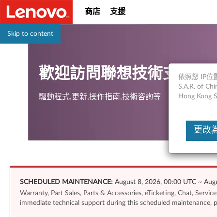
商店
支援
Skip to content
歡迎訪問聯想技術支援
依照您 IP位置
S.A.R. of
驅動程式,更新,操作指南,技術咨詢等
Hong Kong S
更改為Un
SCHEDULED MAINTENANCE:
August 8, 2026, 00:00 UTC ~ Augu
Warranty, Part Sales, Parts & Accessories, eTicketing, Chat, Servi
immediate technical support during this scheduled maintenance, 