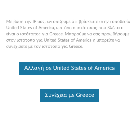
Με βάση την IP σας, εντοπίζουμε ότι βρίσκεστε στην τοποθεσία
United States of America, ωστόσο ο ιστότοπος που βλέπετε
Select a Product Family
είναι ο ιστότοπος για Greece. Μπορούμε να σας προωθήσουμε
Ελεγχος εγγύησης
Skip to content
στον ιστότοπο για United States of America ή μπορείτε να
Ελεγχος εγγύησης
συνεχίσετε με τον ιστότοπο για Greece.
Αλλαγή σε United States of America
Συνέχεια με Greece
PC
Laptops, Tablets, Desktops
& Monitors