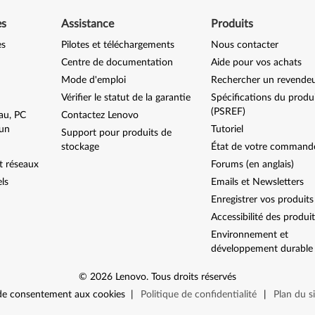
es
Assistance
Produits
es
Pilotes et téléchargements
Nous contacter
Centre de documentation
Aide pour vos achats
Mode d'emploi
Rechercher un revende
Vérifier le statut de la garantie
Spécifications du produ
(PSREF)
au, PC
Contactez Lenovo
-un
Tutoriel
Support pour produits de
stockage
État de votre command
t réseaux
Forums (en anglais)
els
Emails et Newsletters
Enregistrer vos produits
Accessibilité des produi
Environnement et
développement durable
©
2026
Lenovo
.
Tous droits réservés
de consentement aux cookies
|
Politique de confidentialité
|
Plan du si