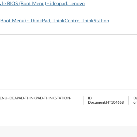
 le BIOS (Boot Menu) - ideapad, Lenovo
oot Menu) - ThinkPad, ThinkCentre, ThinkStation
NU-IDEAPAD-THINKPAD-THINKSTATION-
ID
Da
Document:
HT104668
or