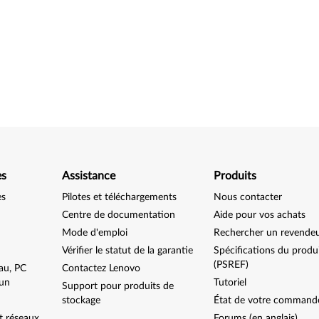
es
Assistance
Produits
es
Pilotes et téléchargements
Nous contacter
Centre de documentation
Aide pour vos achats
Mode d'emploi
Rechercher un revende
Vérifier le statut de la garantie
Spécifications du produ
(PSREF)
au, PC
Contactez Lenovo
-un
Tutoriel
Support pour produits de
stockage
État de votre command
t réseaux
Forums (en anglais)