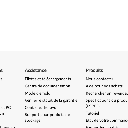
es
Assistance
Produits
es
Pilotes et téléchargements
Nous contacter
Centre de documentation
Aide pour vos achats
Mode d'emploi
Rechercher un revende
Vérifier le statut de la garantie
Spécifications du produ
(PSREF)
au, PC
Contactez Lenovo
-un
Tutoriel
Support pour produits de
stockage
État de votre command
t réseaux
Forums (en anglais)