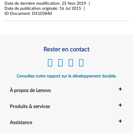
Date de dernière modification:
25 Nov 2019
n
Date de publication originale:
16 Jul 2015
ID Document:
DS103840
k
P
a
Rester en contact
d
1
1
Consultez notre rapport sur le développement durable.
e
+
À propos de Lenovo
(
+
Produits & services
T
y
+
Assistance