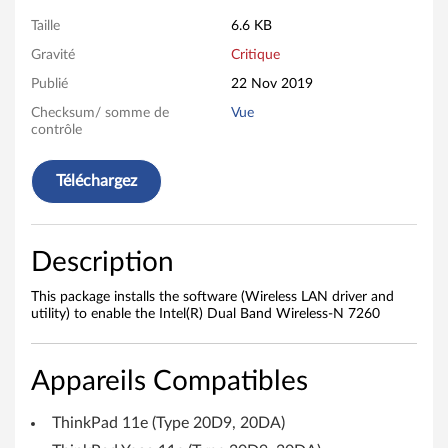
s
Taille
6.6 KB
s
Gravité
Critique
L
Publié
22 Nov 2019
A
Checksum/ somme de
Vue
contrôle
N
Téléchargez
D
r
Description
i
This package installs the software (Wireless LAN driver and
v
utility) to enable the Intel(R) Dual Band Wireless-N 7260
e
Appareils Compatibles
r
ThinkPad 11e (Type 20D9, 20DA)
f