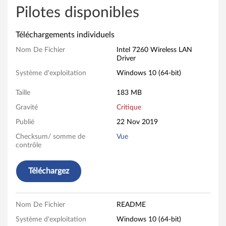
l
Pilotes disponibles
7
Téléchargements individuels
2
Nom De Fichier
Intel 7260 Wireless LAN
Driver
6
Système d'exploitation
Windows 10 (64-bit)
0
Taille
183 MB
W
Gravité
Critique
Publié
22 Nov 2019
i
Checksum/ somme de
Vue
r
contrôle
e
Téléchargez
l
e
Nom De Fichier
README
Système d'exploitation
Windows 10 (64-bit)