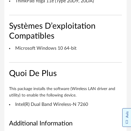
ThinkPad Yoga 11e (Type 20D9, 20DA)
o
r
Systèmes D’exploitation
W
Compatibles
i
Microsoft Windows 10 64-bit
n
d
Quoi De Plus
o
w
This package installs the software (Wireless LAN driver and
s
utility) to enable the following device.
Intel(R) Dual Band Wireless-N 7260
1
Avis
0
Additional Information