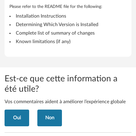
(
Please refer to the README file for the following:
6
Installation Instructions
4
Determining Which Version is Installed
Complete list of summary of changes
-
Known limitations (if any)
b
i
t
Est-ce que cette information a
)
été utile?
-
Vos commentaires aident à améliorer l’expérience globale
T
h
Oui
Non
i