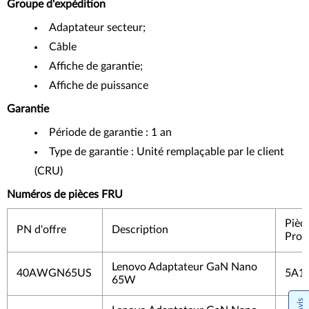
Groupe d'expédition
Adaptateur secteur;
Câble
Affiche de garantie;
Affiche de puissance
Garantie
Période de garantie : 1 an
Type de garantie : Unité remplaçable par le client
(CRU)
Numéros de pièces FRU
Pièc
PN d'offre
Description
Produ
Lenovo Adaptateur GaN Nano
40AWGN65US
5A1
65W
Avis