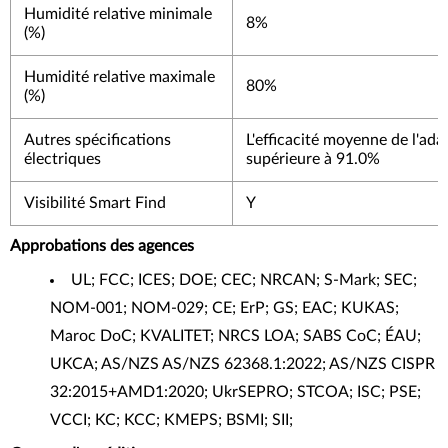
Humidité relative minimale
8%
(%)
Humidité relative maximale
80%
(%)
Autres spécifications
L'efficacité moyenne de l'ada
électriques
supérieure à 91.0%
Visibilité Smart Find
Y
Approbations des agences
UL; FCC; ICES; DOE; CEC; NRCAN; S-Mark; SEC;
NOM-001; NOM-029; CE; ErP; GS; EAC; KUKAS;
Maroc DoC; KVALITET; NRCS LOA; SABS CoC; ÉAU;
UKCA; AS/NZS AS/NZS 62368.1:2022; AS/NZS CISPR
32:2015+AMD1:2020; UkrSEPRO; STCOA; ISC; PSE;
VCCI; KC; KCC; KMEPS; BSMI; SII;