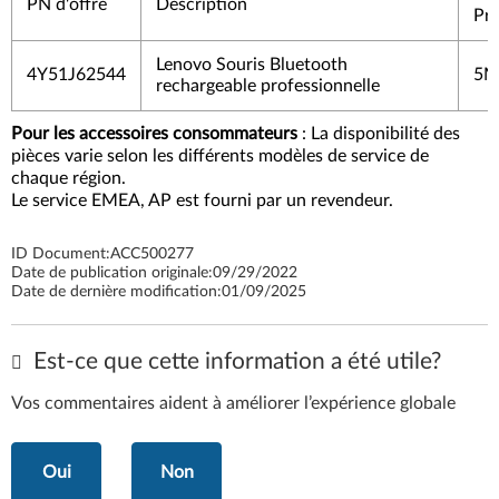
PN d'offre
Description
Pro
Lenovo Souris Bluetooth
4Y51J62544
5M
rechargeable professionnelle
Pour les accessoires consommateurs
: La disponibilité des
pièces varie selon les différents modèles de service de
chaque région.
Le service EMEA, AP est fourni par un revendeur.
ID Document:
ACC500277
Date de publication originale:
09/29/2022
Date de dernière modification:
01/09/2025
Est-ce que cette information a été utile?
Vos commentaires aident à améliorer l’expérience globale
Oui
Non